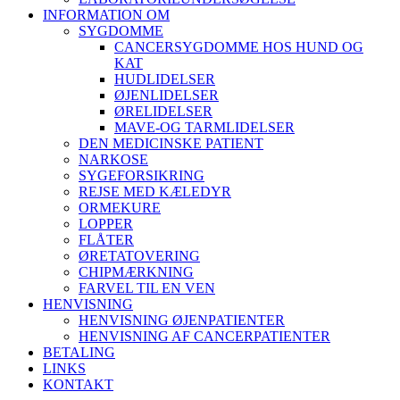
INFORMATION OM
SYGDOMME
CANCERSYGDOMME HOS HUND OG
KAT
HUDLIDELSER
ØJENLIDELSER
ØRELIDELSER
MAVE-OG TARMLIDELSER
DEN MEDICINSKE PATIENT
NARKOSE
SYGEFORSIKRING
REJSE MED KÆLEDYR
ORMEKURE
LOPPER
FLÅTER
ØRETATOVERING
CHIPMÆRKNING
FARVEL TIL EN VEN
HENVISNING
HENVISNING ØJENPATIENTER
HENVISNING AF CANCERPATIENTER
BETALING
LINKS
KONTAKT