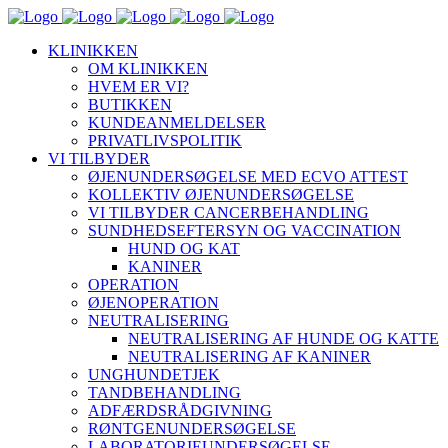
KLINIKKEN
OM KLINIKKEN
HVEM ER VI?
BUTIKKEN
KUNDEANMELDELSER
PRIVATLIVSPOLITIK
VI TILBYDER
ØJENUNDERSØGELSE MED ECVO ATTEST
KOLLEKTIV ØJENUNDERSØGELSE
VI TILBYDER CANCERBEHANDLING
SUNDHEDSEFTERSYN OG VACCINATION
HUND OG KAT
KANINER
OPERATION
ØJENOPERATION
NEUTRALISERING
NEUTRALISERING AF HUNDE OG KATTE
NEUTRALISERING AF KANINER
UNGHUNDETJEK
TANDBEHANDLING
ADFÆRDSRÅDGIVNING
RØNTGENUNDERSØGELSE
LABORATORIEUNDERSØGELSE