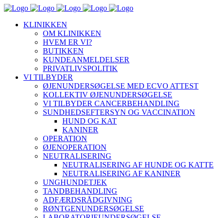
KLINIKKEN
OM KLINIKKEN
HVEM ER VI?
BUTIKKEN
KUNDEANMELDELSER
PRIVATLIVSPOLITIK
VI TILBYDER
ØJENUNDERSØGELSE MED ECVO ATTEST
KOLLEKTIV ØJENUNDERSØGELSE
VI TILBYDER CANCERBEHANDLING
SUNDHEDSEFTERSYN OG VACCINATION
HUND OG KAT
KANINER
OPERATION
ØJENOPERATION
NEUTRALISERING
NEUTRALISERING AF HUNDE OG KATTE
NEUTRALISERING AF KANINER
UNGHUNDETJEK
TANDBEHANDLING
ADFÆRDSRÅDGIVNING
RØNTGENUNDERSØGELSE
LABORATORIEUNDERSØGELSE