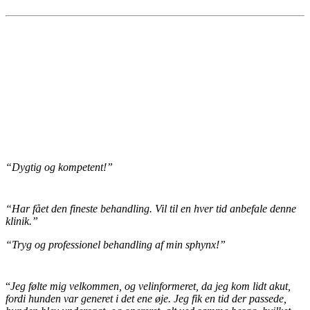
“Dygtig og kompetent!”
“Har fået den fineste behandling. Vil til en hver tid anbefale denne
klinik.”
“Tryg og professionel behandling af min sphynx!”
“
Jeg følte mig velkommen, og velinformeret, da jeg kom lidt akut,
fordi hunden var generet i det ene øje. Jeg fik en tid der passede,