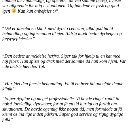
hunden blev undersøgt, og opereret, alt ved samme besøg, hvilket
var afgørende for mig i situationen. Og hundene er frisk og glad
igen
Kan kun anbefales :)”
“
Det er absolut en klinik med dyret i centrum, altid god tid til
behandling og information til ejer. Aldrig mødt bedre dyrlæger og
fagsygeplejesker”
“
Den bedste anmeldelse herfra. Siger tak for hjælp til en kat med
høj feber. Han spiste og drak med det samme da han kom hjem. Var
i de bedste hænder. Tak”
“Har fået den fineste behandling. Vil til en hver tid anbefale denne
klinik”
“Super dygtige og meget professionelle. Vi havde ringet rundt til
nok 5 forskellige dyrelæger, for at få en tid hurtigt og fortalt om
situationen. De havde egentlig ikke nogen tid, men formåede at få
klemt os ind lige inden påsken. Super god service og rigtig dygtige
folk!”