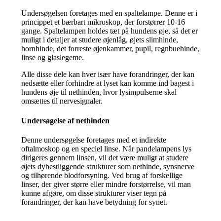
Undersøgelsen foretages med en spaltelampe. Denne er i
princippet et bærbart mikroskop, der forstørrer 10-16
gange. Spaltelampen holdes tæt på hundens øje, så det er
muligt i detaljer at studere øjenlåg, øjets slimhinde,
hornhinde, det forreste øjenkammer, pupil, regnbuehinde,
linse og glaslegeme.
Alle disse dele kan hver især have forandringer, der kan
nedsætte eller forhindre at lyset kan komme ind bagest i
hundens øje til nethinden, hvor lysimpulserne skal
omsættes til nervesignaler.
Undersøgelse af nethinden
Denne undersøgelse foretages med et indirekte
oftalmoskop og en speciel linse. Når pandelampens lys
dirigeres gennem linsen, vil det være muligt at studere
øjets dybestliggende strukturer som nethinde, synsnerve
og tilhørende blodforsyning. Ved brug af forskellige
linser, der giver større eller mindre forstørrelse, vil man
kunne afgøre, om disse strukturer viser tegn på
forandringer, der kan have betydning for synet.