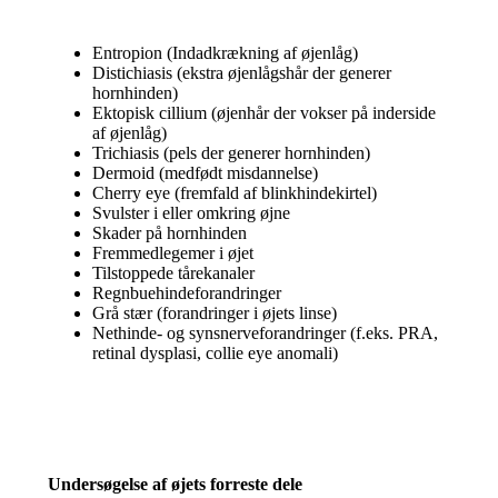
Entropion (Indadkrækning af øjenlåg)
Distichiasis (ekstra øjenlågshår der generer
hornhinden)
Ektopisk cillium (øjenhår der vokser på inderside
af øjenlåg)
Trichiasis (pels der generer hornhinden)
Dermoid (medfødt misdannelse)
Cherry eye (fremfald af blinkhindekirtel)
Svulster i eller omkring øjne
Skader på hornhinden
Fremmedlegemer i øjet
Tilstoppede tårekanaler
Regnbuehindeforandringer
Grå stær (forandringer i øjets linse)
Nethinde- og synsnerveforandringer (f.eks. PRA,
retinal dysplasi, collie eye anomali)
Undersøgelse af øjets forreste dele