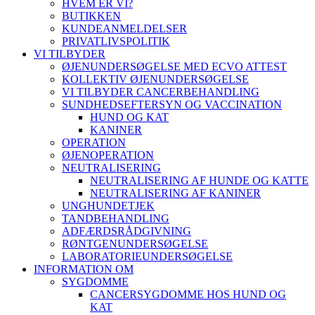
HVEM ER VI?
BUTIKKEN
KUNDEANMELDELSER
PRIVATLIVSPOLITIK
VI TILBYDER
ØJENUNDERSØGELSE MED ECVO ATTEST
KOLLEKTIV ØJENUNDERSØGELSE
VI TILBYDER CANCERBEHANDLING
SUNDHEDSEFTERSYN OG VACCINATION
HUND OG KAT
KANINER
OPERATION
ØJENOPERATION
NEUTRALISERING
NEUTRALISERING AF HUNDE OG KATTE
NEUTRALISERING AF KANINER
UNGHUNDETJEK
TANDBEHANDLING
ADFÆRDSRÅDGIVNING
RØNTGENUNDERSØGELSE
LABORATORIEUNDERSØGELSE
INFORMATION OM
SYGDOMME
CANCERSYGDOMME HOS HUND OG
KAT