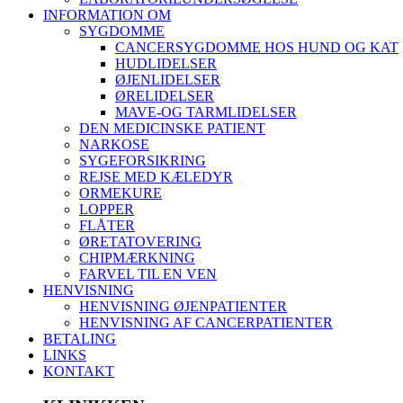
INFORMATION OM
SYGDOMME
CANCERSYGDOMME HOS HUND OG KAT
HUDLIDELSER
ØJENLIDELSER
ØRELIDELSER
MAVE-OG TARMLIDELSER
DEN MEDICINSKE PATIENT
NARKOSE
SYGEFORSIKRING
REJSE MED KÆLEDYR
ORMEKURE
LOPPER
FLÅTER
ØRETATOVERING
CHIPMÆRKNING
FARVEL TIL EN VEN
HENVISNING
HENVISNING ØJENPATIENTER
HENVISNING AF CANCERPATIENTER
BETALING
LINKS
KONTAKT