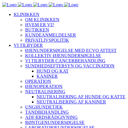
KLINIKKEN
OM KLINIKKEN
HVEM ER VI?
BUTIKKEN
KUNDEANMELDELSER
PRIVATLIVSPOLITIK
VI TILBYDER
ØJENUNDERSØGELSE MED ECVO ATTEST
KOLLEKTIV ØJENUNDERSØGELSE
VI TILBYDER CANCERBEHANDLING
SUNDHEDSEFTERSYN OG VACCINATION
HUND OG KAT
KANINER
OPERATION
ØJENOPERATION
NEUTRALISERING
NEUTRALISERING AF HUNDE OG KATTE
NEUTRALISERING AF KANINER
UNGHUNDETJEK
TANDBEHANDLING
ADFÆRDSRÅDGIVNING
RØNTGENUNDERSØGELSE
LABORATORIEUNDERSØGELSE