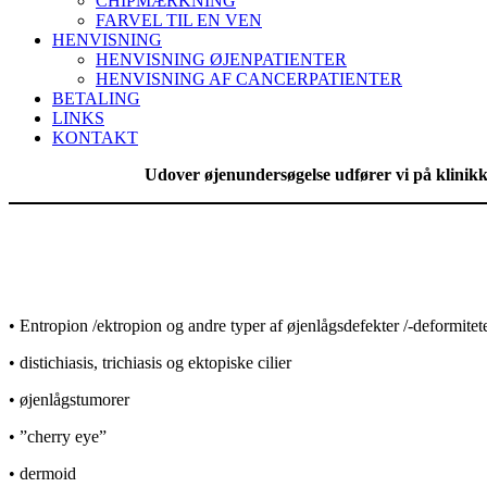
CHIPMÆRKNING
FARVEL TIL EN VEN
HENVISNING
HENVISNING ØJENPATIENTER
HENVISNING AF CANCERPATIENTER
BETALING
LINKS
KONTAKT
Udover øjenundersøgelse udfører vi på klinikk
• Entropion /ektropion og andre typer af øjenlågsdefekter /-deformitet
• distichiasis, trichiasis og ektopiske cilier
• øjenlågstumorer
• ”cherry eye”
• dermoid