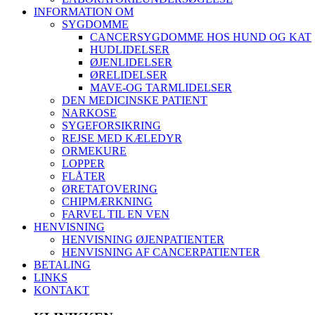
INFORMATION OM
SYGDOMME
CANCERSYGDOMME HOS HUND OG KAT
HUDLIDELSER
ØJENLIDELSER
ØRELIDELSER
MAVE-OG TARMLIDELSER
DEN MEDICINSKE PATIENT
NARKOSE
SYGEFORSIKRING
REJSE MED KÆLEDYR
ORMEKURE
LOPPER
FLÅTER
ØRETATOVERING
CHIPMÆRKNING
FARVEL TIL EN VEN
HENVISNING
HENVISNING ØJENPATIENTER
HENVISNING AF CANCERPATIENTER
BETALING
LINKS
KONTAKT