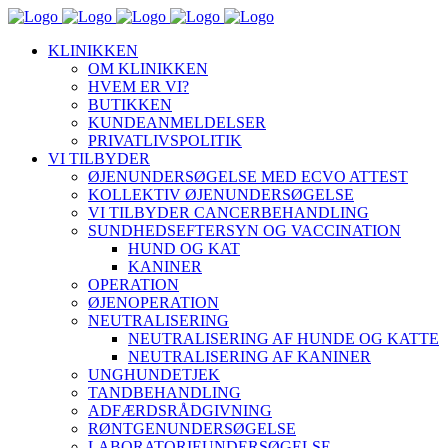
KLINIKKEN
OM KLINIKKEN
HVEM ER VI?
BUTIKKEN
KUNDEANMELDELSER
PRIVATLIVSPOLITIK
VI TILBYDER
ØJENUNDERSØGELSE MED ECVO ATTEST
KOLLEKTIV ØJENUNDERSØGELSE
VI TILBYDER CANCERBEHANDLING
SUNDHEDSEFTERSYN OG VACCINATION
HUND OG KAT
KANINER
OPERATION
ØJENOPERATION
NEUTRALISERING
NEUTRALISERING AF HUNDE OG KATTE
NEUTRALISERING AF KANINER
UNGHUNDETJEK
TANDBEHANDLING
ADFÆRDSRÅDGIVNING
RØNTGENUNDERSØGELSE
LABORATORIEUNDERSØGELSE