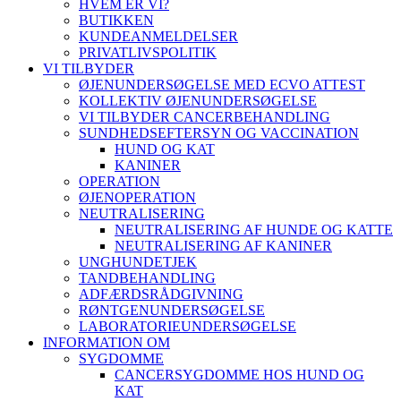
HVEM ER VI?
BUTIKKEN
KUNDEANMELDELSER
PRIVATLIVSPOLITIK
VI TILBYDER
ØJENUNDERSØGELSE MED ECVO ATTEST
KOLLEKTIV ØJENUNDERSØGELSE
VI TILBYDER CANCERBEHANDLING
SUNDHEDSEFTERSYN OG VACCINATION
HUND OG KAT
KANINER
OPERATION
ØJENOPERATION
NEUTRALISERING
NEUTRALISERING AF HUNDE OG KATTE
NEUTRALISERING AF KANINER
UNGHUNDETJEK
TANDBEHANDLING
ADFÆRDSRÅDGIVNING
RØNTGENUNDERSØGELSE
LABORATORIEUNDERSØGELSE
INFORMATION OM
SYGDOMME
CANCERSYGDOMME HOS HUND OG
KAT